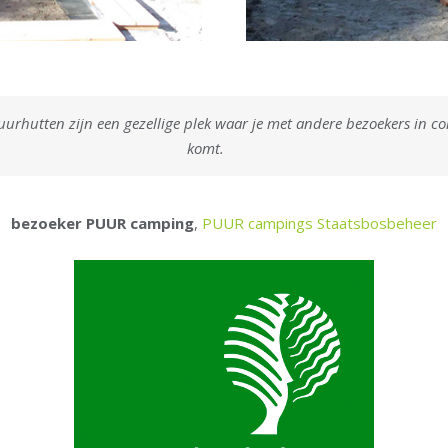
rhutten zijn een gezellige plek waar je met andere bezoekers in co
komt.
bezoeker PUUR camping
,
PUUR campings Staatsbosbeheer