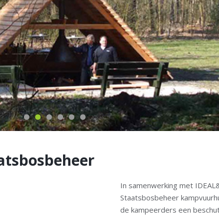
atsbosbeheer
In samenwerking met IDEAL&
Staatsbosbeheer kampvuurhu
de kampeerders een beschutt