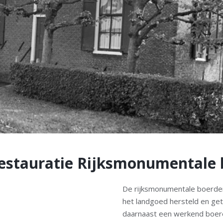
estauratie Rijksmonumentale 
De rijksmonumentale boerder
het landgoed hersteld en ge
daarnaast een werkend boere