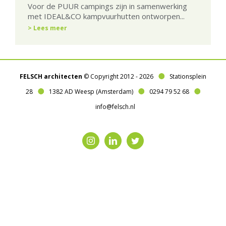
Voor de PUUR campings zijn in samenwerking
met IDEAL&CO kampvuurhutten ontworpen...
> Lees meer
FELSCH architecten
© Copyright 2012 -
2026
Stationsplein
28
1382 AD Weesp (Amsterdam)
0294 79 52 68
info@felsch.nl
Instagram
LinkedIn
Twitter